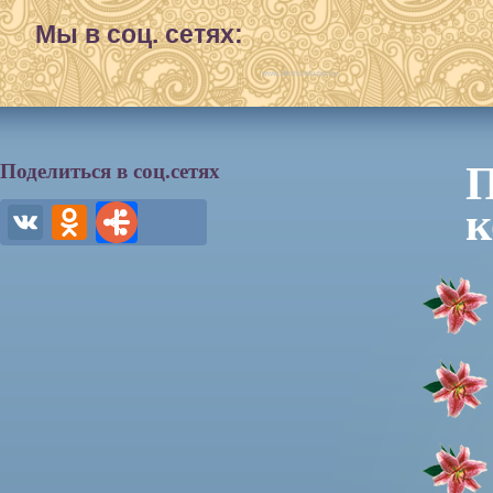
Мы в соц. сетях:
www.afisha-irkutsk.ru
П
Поделиться в соц.сетях
к