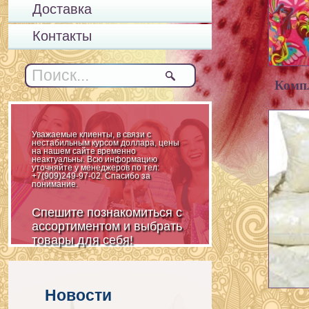
Доставка
Контакты
Компл
Уважаемые клиенты, в связи с
нестабильным курсом доллара, цены
на нашем сайте временно
неактуальны. Всю информацию
уточняйте у менеджеров по тел:
+7(909)249-97-02. Спасибо за
понимание.
Спешите познакомиться с
ассортиментом и выбрать
товары для себя!
Новости