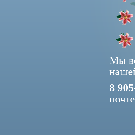
Мы вс
нашей
8 905
почт