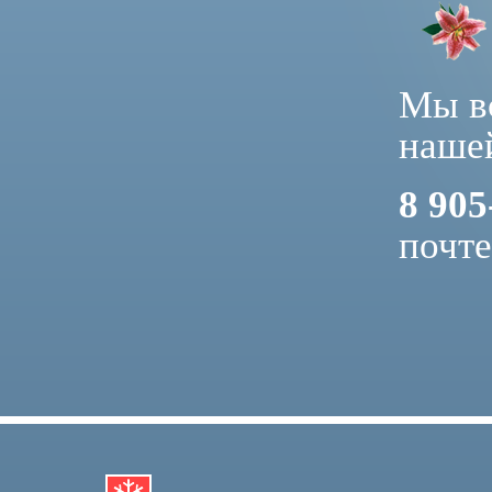
Мы вс
нашей
8 905
почт