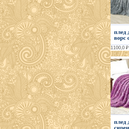
плед
ворс 
1100,0 ₽
плед 
сирен