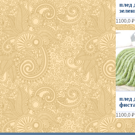
плед 
зелен
1100,0 ₽
плед 
фиста
1100,0 ₽