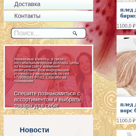
Доставка
плед 
бирюз
Контакты
1100,0 ₽
Уважаемые клиенты, в связи с
нестабильным курсом доллара, цены
на нашем сайте временно
неактуальны. Всю информацию
уточняйте у менеджеров по тел:
+7(909)249-97-02. Спасибо за
понимание.
Спешите познакомиться с
ассортиментом и выбрать
плед
товары для себя!
ворс 
1100,0 ₽
Новости