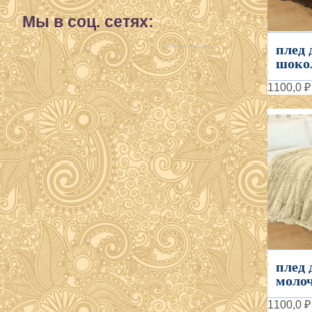
Мы в соц. сетях:
плед 
www.afisha-irkutsk.ru
шокол
1100,0 ₽
плед 
молоч
1100,0 ₽