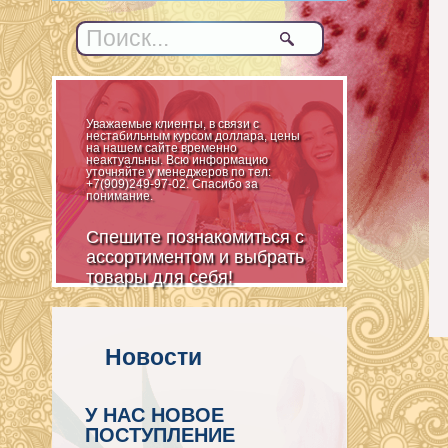
Уважаемые клиенты, в связи с
нестабильным курсом доллара, цены
на нашем сайте временно
неактуальны. Всю информацию
уточняйте у менеджеров по тел:
+7(909)249-97-02. Спасибо за
понимание.
Спешите познакомиться с
ассортиментом и выбрать
товары для себя!
Новости
У НАС НОВОЕ
ПОСТУПЛЕНИЕ