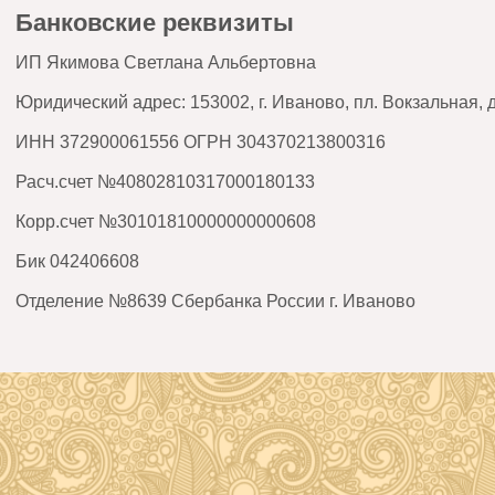
Банковские реквизиты
ИП Якимова Светлана Альбертовна
Юридический адрес: 153002, г. Иваново, пл. Вокзальная, 
ИНН 372900061556 ОГРН 304370213800316
Расч.счет №408028103170001
80133
Корр.счет №301018100000000
00608
Бик 042406608
Отделение №8639 Сбербанка России г. Иваново