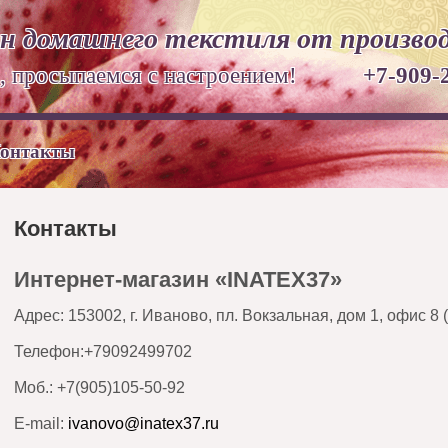
н домашнего текстиля от произво
ом, просыпаемся с настроением!
+7-909-
онтакты
Контакты
Интернет-магазин «
INATEX37
»
Адрес: 153002, г. Иваново, пл. Вокзальная, дом 1, офис 8
Телефон:+79092499702
Моб.: +7(905)105-50-92
E-mail:
ivanovo@inatex37.ru